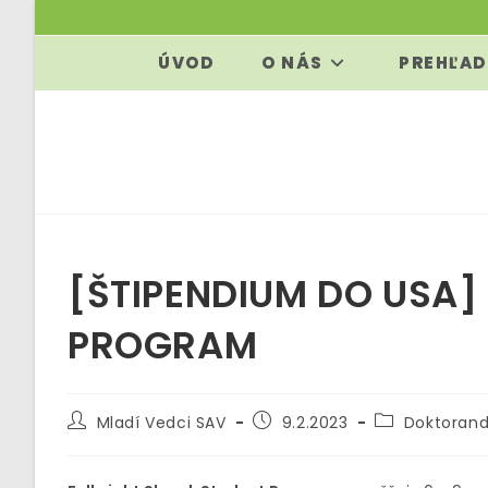
Skip
to
ÚVOD
O NÁS
PREHĽAD
content
[ŠTIPENDIUM DO USA]
PROGRAM
Post
Post
Post
Mladí Vedci SAV
9.2.2023
Doktorand
author:
published:
category: