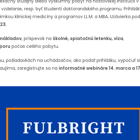
ačný študijný alebo výskumný pobyt na hosťovskej inštitúcii v 
zdelanie, resp. byť študenti doktorandského programu. Prihlášk
mkou klinickej medicíny a programov LL.M. a MBA. Uzávierka po
023
.
 nákladov
, príspevok na
školné, spiatočnú letenku, víza
,
dporu
počas celého pobytu.
u, požiadavkách na uchádzačov, ako podať prihlášku, vypočuť si
aujíma, zaregistrujte sa na
informačné webináre 14. marca a 1