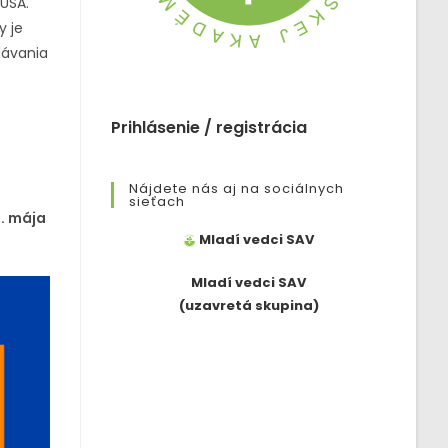
USA.
y je
dávania
Prihlásenie / registrácia
Nájdete nás aj na sociálnych
sieťach
7. mája
Mladí vedci SAV
Mladí vedci SAV
(uzavretá skupina)