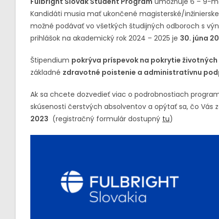
Fulbright Slovak Student Program
umožňuje 6 – 9-mes
Kandidáti musia mať ukončené magisterské/inžinierske v
možné podávať vo všetkých študijných odboroch s výni
prihlášok na akademický rok 2024 – 2025 je
30. júna 2
Štipendium
pokrýva príspevok na pokrytie životných
základné
zdravotné poistenie a administratívnu po
Ak sa chcete dozvedieť viac o podrobnostiach program
skúsenosti čerstvých absolventov a opýtať sa, čo Vás z
2023
(registračný formulár dostupný
tu
)