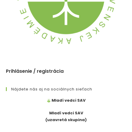
:
Prihlásenie / registrácia
Nájdete nás aj na sociálnych sieťach
Mladí vedci SAV
Mladí vedci SAV
(uzavretá skupina)