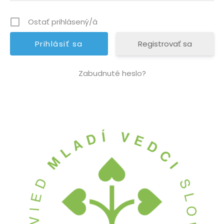
Ostať prihlásený/á
Registrovať sa
Zabudnuté heslo?
A
l
t
e
r
n
a
t
i
v
e