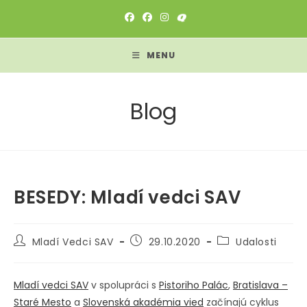
Skip
to
content
MENU
Blog
BESEDY: Mladí vedci SAV
Post
Post
Post
Mladí Vedci SAV
29.10.2020
Udalosti
author:
published:
category:
Mladí vedci SAV
v spolupráci s
Pistoriho Palác
,
Bratislava
–
Staré Mesto
a
Slovenská akadémia vied
začínajú cyklus