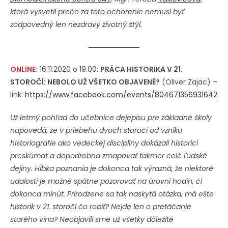
ktorá vysvetlí prečo za toto ochorenie nemusí byť
zodpovedný len nezdravý životný štýl.
ONLINE:
16.11.2020 o 19.00:
PRÁCA HISTORIKA V 21.
STOROČÍ: NEBOLO UŽ VŠETKO OBJAVENÉ?
(Oliver Zajac) –
link:
https://www.facebook.com/events/804671356931642
Už letmý pohľad do učebnice dejepisu pre základné školy
napovedá, že v priebehu dvoch storočí od vzniku
historiografie ako vedeckej disciplíny dokázali historici
preskúmať a dopodrobna zmapovať takmer celé ľudské
dejiny. Hĺbka poznania je dokonca tak výrazná, že niektoré
udalosti je možné spätne pozorovať na úrovní hodín, či
dokonca minút. Prirodzene sa tak naskytá otázka, má ešte
historik v 21. storočí čo robiť? Nejde len o pretáčanie
starého vína? Neobjavili sme už všetky dôležité