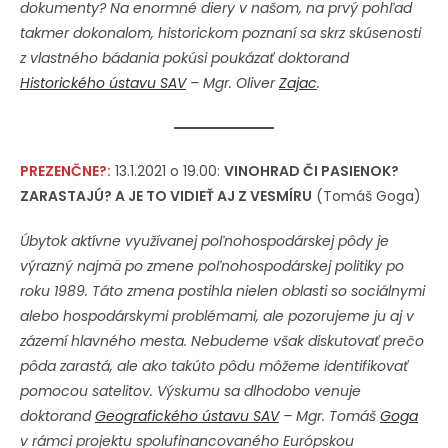
dokumenty? Na enormné diery v našom, na prvý pohľad
takmer dokonalom, historickom poznaní sa skrz skúsenosti
z vlastného bádania pokúsi poukázať doktorand
Historického ústavu SAV
– Mgr. Oliver
Zajac
.
PREZENČNE?:
13.1.2021 o 19.00:
VINOHRAD ČI PASIENOK?
ZARASTAJÚ? A JE TO VIDIEŤ AJ Z VESMÍRU
(Tomáš Goga)
Úbytok aktívne využívanej poľnohospodárskej pôdy je
výrazný najmä po zmene poľnohospodárskej politiky po
roku 1989. Táto zmena postihla nielen oblasti so sociálnymi
alebo hospodárskymi problémami, ale pozorujeme ju aj v
zázemí hlavného mesta. Nebudeme však diskutovať prečo
pôda zarastá, ale ako takúto pôdu môžeme identifikovať
pomocou satelitov. Výskumu sa dlhodobo venuje
doktorand
Geografického ústavu SAV
– Mgr. Tomáš
Goga
v rámci projektu spolufinancovaného Európskou