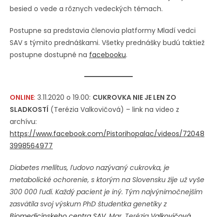
besied o vede a rôznych vedeckých témach.
Postupne sa predstavia členovia platformy Mladí vedci
SAV s týmito prednáškami. Všetky prednášky budú taktiež
postupne dostupné na
facebooku
.
ONLINE
:
3.11.2020 o 19.00:
CUKROVKA NIE JE LEN ZO
SLADKOSTÍ
(Terézia Valkovičová) – link na video z
archívu:
https://www.facebook.com/Pistorihopalac/videos/72048
3998564977
Diabetes mellitus, ľudovo nazývaný cukrovka, je
metabolické ochorenie, s ktorým na Slovensku žije už vyše
300 000 ľudí. Každý pacient je iný. Tým najvýnimočnejším
zasvätila svoj výskum PhD študentka genetiky z
Biomedicínskeho centra SAV
, Mgr. Terézia
Valkovičová
,