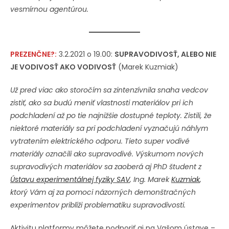
vesmírnou agentúrou.
PREZENČNE?:
3.2.2021 o 19.00:
SUPRAVODIVOSŤ, ALEBO NIE
JE VODIVOSŤ AKO VODIVOSŤ
(Marek Kuzmiak)
Už pred viac ako storočím sa zintenzívnila snaha vedcov
zistiť, ako sa budú meniť vlastnosti materiálov pri ich
podchladení až po tie najnižšie dostupné teploty. Zistili, že
niektoré materiály sa pri podchladení vyznačujú náhlym
vytratením elektrického odporu. Tieto super vodivé
materiály označili ako supravodivé. Výskumom nových
supravodivých materiálov sa zaoberá aj PhD študent z
Ústavu experimentálnej fyziky SAV
, Ing. Marek
Kuzmiak
,
ktorý Vám aj za pomoci názorných demonštračných
experimentov priblíži problematiku supravodivosti.
Aktivitu platformy môžete podporiť aj na Vašom ústave –